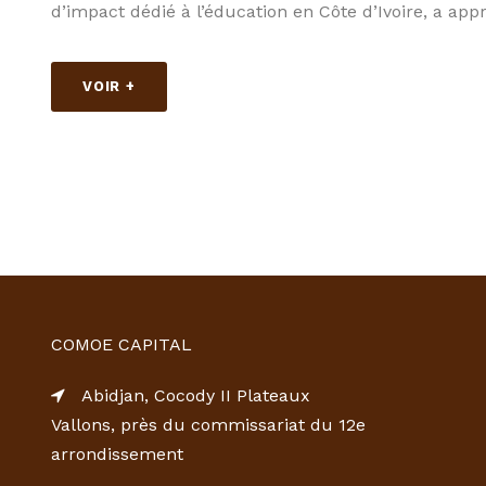
d’impact dédié à l’éducation en Côte d’Ivoire, a appr
VOIR +
COMOE CAPITAL
Abidjan, Cocody II Plateaux
Vallons, près du commissariat du 12e
arrondissement